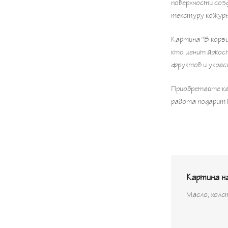
поверхности соз
текстуру кожуры
Картина "В корзи
кто ценит яркос
фруктов и украс
Приобретайте ка
работа подарит 
Картина на
Масло, холс