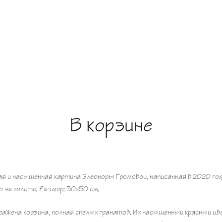
В корзине
ая и насыщенная картина Элеоноры Громовой, написанная в 2020 год
о на холсте. Размер: 30x50 см.
ражена корзина, полная спелых гранатов. Их насыщенный красный цв