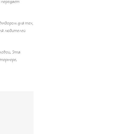
и передает
 выбором для тех,
ля любителей
мовой. Эта
терьере.