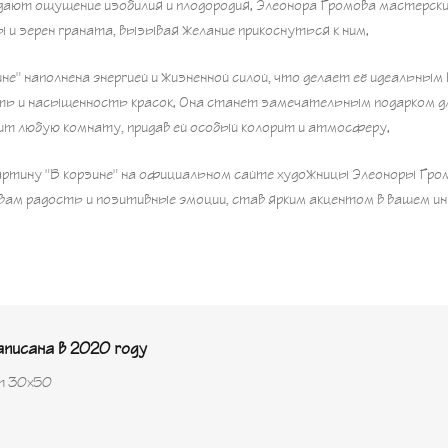
дают ощущение изобилия и плодородия. Элеонора Громова мастерск
 и зерен граната, вызывая желание прикоснуться к ним.
не" наполнена энергией и жизненной силой, что делает её идеальным
ть и насыщенность красок. Она станет замечательным подарком д
ит любую комнату, придав ей особый колорит и атмосферу.
ртину "В корзине" на официальном сайте художницы Элеоноры Гро
вам радость и позитивные эмоции, став ярким акцентом в вашем ин
писана в 2020 году
т 30х50