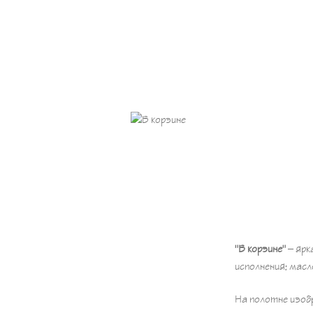
"В корзине"
– ярк
исполнения: масл
На полотне изоб